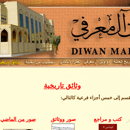
وثائق تاريخية
لقسم إلى
خمس
أجزاء فرعية كالتالي:
كتب و مراجع
صور ووثائق
صور من الماضي