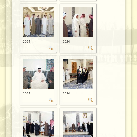
2024
2024
2024
2024