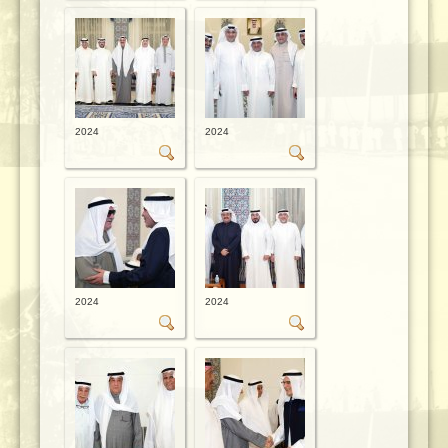
2024
2024
2024
2024