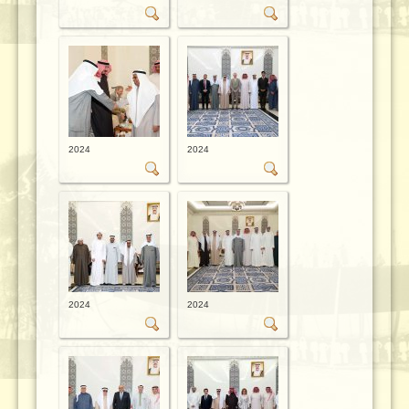
2024
2024
2024
2024