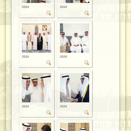
2024
2024
2024
2024
2024
2024