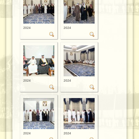
2024
2024
2024
2024
2024
2024