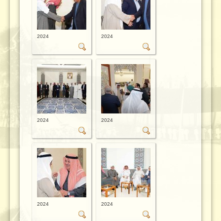
2024
2024
2024
2024
2024
2024