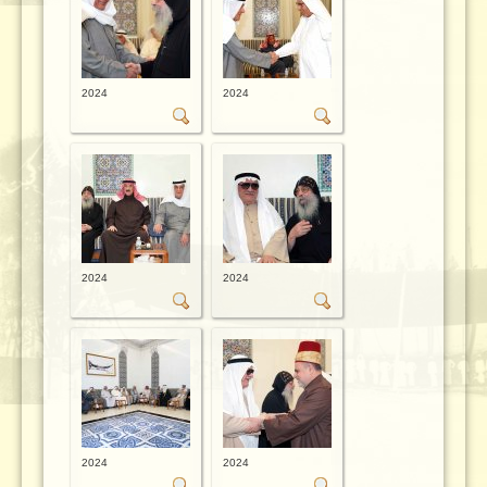
2024
2024
2024
2024
2024
2024