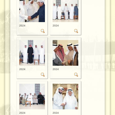
2024
2024
2024
2024
2024
2024