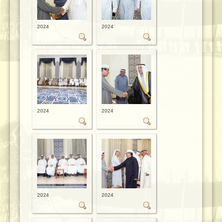
2024
2024
2024
2024
2024
2024