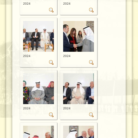
2024
2024
2024
2024
2024
2024