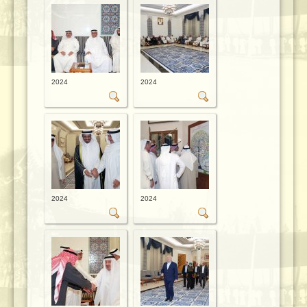
2024
2024
2024
2024