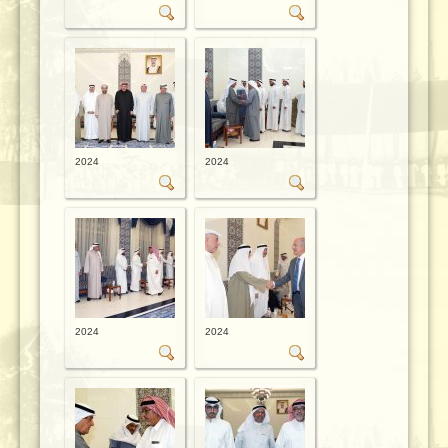
2024
2024
2024
2024