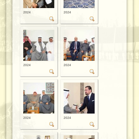
2024
2024
2024
2024
2024
2024